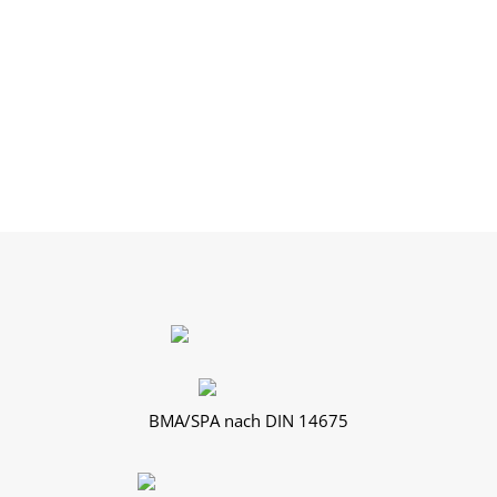
Nürburgring
a-ja Resort Ruhpolding
NuPark Dachau
BMA/SPA nach DIN 14675